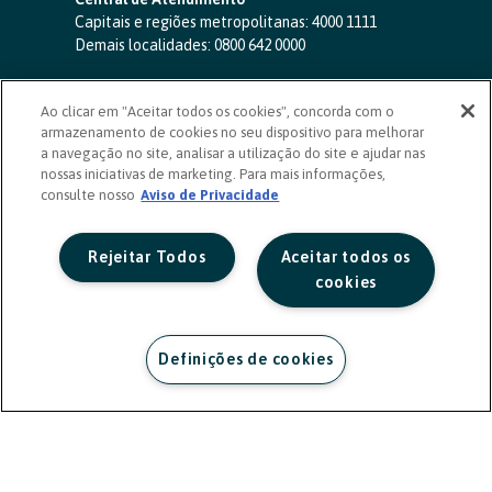
Capitais e regiões metropolitanas:
4000 1111
Demais localidades:
0800 642 0000
SAC 24 horas
-
0800 724 4420
Ao clicar em "Aceitar todos os cookies", concorda com o
Ouvidoria
armazenamento de cookies no seu dispositivo para melhorar
0800 725 0996
(de segunda a sexta, das 8h às 20h)
a navegação no site, analisar a utilização do site e ajudar nas
ouvidoriasicoob.com.br
nossas iniciativas de marketing. Para mais informações,
consulte nosso
Deficientes auditivos ou de fala
Aviso de Privacidade
-
0800 940 0458
(de segunda a sexta, das 8h às 20h)
Rejeitar Todos
Aceitar todos os
cookies
Definições de cookies