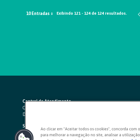
10 Entradas
Exibindo 121 - 124 de 124 resultados.
Central de Atendimento
Capitais e regiões metropolitanas:
4000 1111
Demais localidades:
0800 642 0000
SAC 24 horas
-
0800 724 4420
Ao clicar em "Aceitar todos os cookies", concorda com 
para melhorar a navegação no site, analisar a utilização 
Ouvidoria