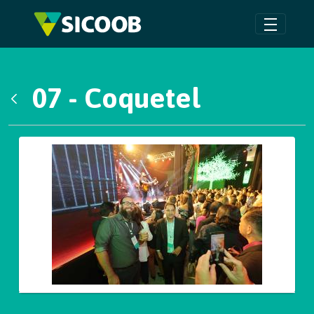
Pular para o Conteúdo principal
07 - Coquetel
Voltar
Galeria de Mídias