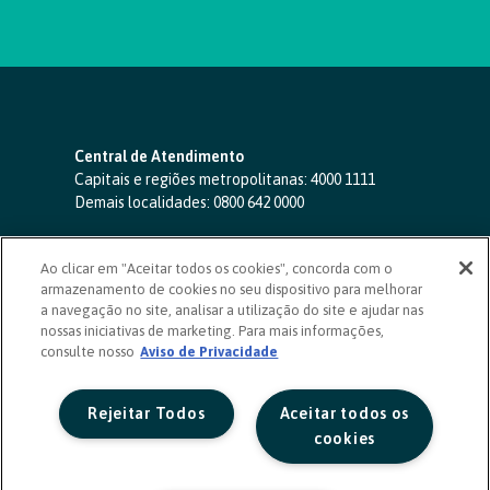
Central de Atendimento
Capitais e regiões metropolitanas:
4000 1111
Demais localidades:
0800 642 0000
SAC 24 horas
-
0800 724 4420
Ao clicar em "Aceitar todos os cookies", concorda com o
Ouvidoria
armazenamento de cookies no seu dispositivo para melhorar
0800 725 0996
(de segunda a sexta, das 8h às 20h)
a navegação no site, analisar a utilização do site e ajudar nas
ouvidoriasicoob.com.br
nossas iniciativas de marketing. Para mais informações,
consulte nosso
Deficientes auditivos ou de fala
Aviso de Privacidade
-
0800 940 0458
(de segunda a sexta, das 8h às 20h)
Rejeitar Todos
Aceitar todos os
cookies