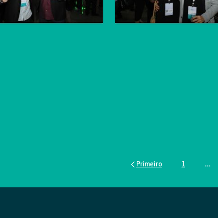
1
...
Página
Pág