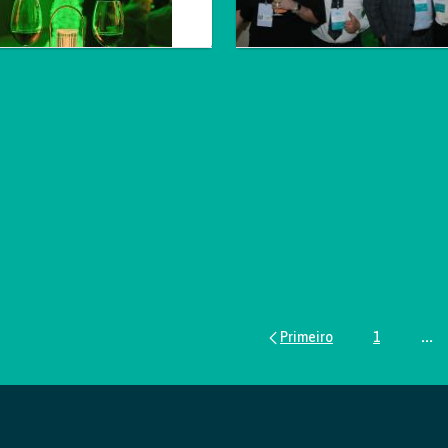
1
...
Página
Pág