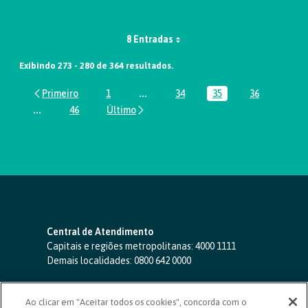
8 Entradas
Exibindo 273 - 280 de 364 resultados.
1
...
34
35
36
Página
Páginas intermediárias Usar ABA par
Página
Página
Página
...
46
Páginas intermediárias Usar ABA para navegar.
Página
Central de Atendimento
Capitais e regiões metropolitanas:
4000 1111
Demais localidades:
0800 642 0000
SAC 24 horas
-
0800 724 4420
Ao clicar em "Aceitar todos os cookies", concorda com o