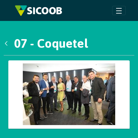
Pular para o Conteúdo principal
07 - Coquetel
Voltar
Galeria de Mídias