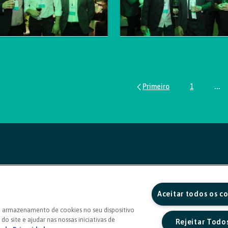
1
...
Página
Pág
Aceitar todos os c
o armazenamento de cookies no seu dispositivo
do site e ajudar nas nossas iniciativas de
Rejeitar Todo