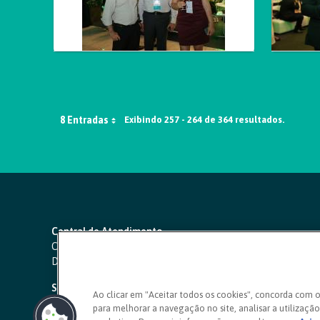
8 Entradas
Exibindo 257 - 264 de 364 resultados.
Central de Atendimento
Capitais e regiões metropolitanas:
4000 1111
Demais localidades:
0800 642 0000
SAC 24 horas
-
0800 724 4420
Ao clicar em "Aceitar todos os cookies", concorda com 
para melhorar a navegação no site, analisar a utilização 
Ouvidoria