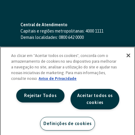
Central de Atendimento
Capitais e regiões metropolitanas:
4000 1111
Demais localidades:
0800 642 0000
SAC 24 horas
-
0800 724 4420
Ao clicar em "Aceitar todos os cookies", concorda com o
Ouvidoria
armazenamento de cookies no seu dispositivo para melhorar
0800 725 0996
(de segunda a sexta, das 8h às 20h)
a navegação no site, analisar a utilização do site e ajudar nas
ouvidoriasicoob.com.br
nossas iniciativas de marketing. Para mais informações,
consulte nosso
Deficientes auditivos ou de fala
Aviso de Privacidade
-
0800 940 0458
(de segunda a sexta, das 8h às 20h)
Rejeitar Todos
Aceitar todos os
cookies
Definições de cookies