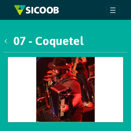
Pular para o Conteúdo principal
07 - Coquetel
Voltar
Galeria de Mídias