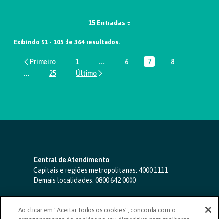
15 Entradas
Exibindo 91 - 105 de 364 resultados.
1
...
6
7
8
Página
Páginas intermediárias Usar ABA par
Página
Página
Página
...
25
Páginas intermediárias Usar ABA para navegar.
Página
Central de Atendimento
Capitais e regiões metropolitanas:
4000 1111
Demais localidades:
0800 642 0000
SAC 24 horas
-
0800 724 4420
Ao clicar em "Aceitar todos os cookies", concorda com o
Ouvidoria