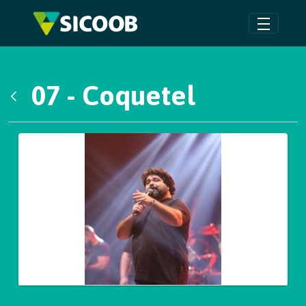
Pular para o Conteúdo principal
07 - Coquetel
Voltar
Galeria de Mídias