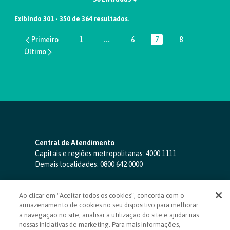
Exibindo 301 - 350 de 364 resultados.
1
...
6
7
8
Página
Páginas intermediárias Usar ABA par
Página
Página
Página
Central de Atendimento
Capitais e regiões metropolitanas:
4000 1111
Demais localidades:
0800 642 0000
SAC 24 horas
-
0800 724 4420
Ao clicar em "Aceitar todos os cookies", concorda com o
Ouvidoria
armazenamento de cookies no seu dispositivo para melhorar
0800 725 0996
(de segunda a sexta, das 8h às 20h)
a navegação no site, analisar a utilização do site e ajudar nas
ouvidoriasicoob.com.br
nossas iniciativas de marketing. Para mais informações,