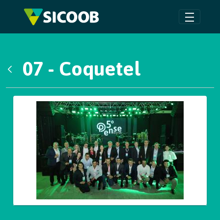
Pular para o Conteúdo principal
07 - Coquetel
Voltar
Galeria de Mídias