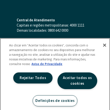
Central de Atendimento
Capitais e regiões metropolitanas:
4000 1111
Demais localidades:
0800 642 0000
SAC 24 horas
-
0800 724 4420
Ao clicar em "Aceitar todos os cookies", concorda com o
Ouvidoria
armazenamento de cookies no seu dispositivo para melhorar
0800 725 0996
(de segunda a sexta, das 8h às 20h)
a navegação no site, analisar a utilização do site e ajudar nas
ouvidoriasicoob.com.br
nossas iniciativas de marketing. Para mais informações,
consulte nosso
Deficientes auditivos ou de fala
Aviso de Privacidade
-
0800 940 0458
(de segunda a sexta, das 8h às 20h)
Rejeitar Todos
Aceitar todos os
cookies
Definições de cookies