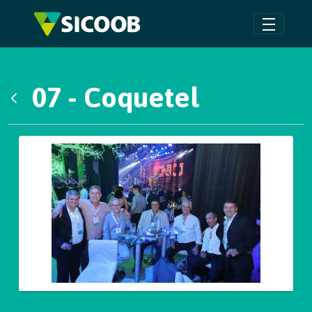
Pular para o Conteúdo principal
07 - Coquetel
Voltar
Galeria de Mídias