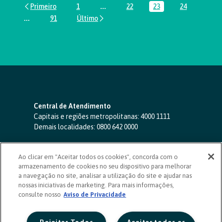
1
...
22
23
24
Página
Páginas intermediárias Usar ABA par
Página
Página
Página
...
91
Páginas intermediárias Usar ABA para navegar.
Página
Central de Atendimento
Capitais e regiões metropolitanas:
4000 1111
Demais localidades:
0800 642 0000
SAC 24 horas
-
0800 724 4420
Ao clicar em "Aceitar todos os cookies", concorda com o
Ouvidoria
armazenamento de cookies no seu dispositivo para melhorar
0800 725 0996
(de segunda a sexta, das 8h às 20h)
a navegação no site, analisar a utilização do site e ajudar nas
ouvidoriasicoob.com.br
nossas iniciativas de marketing. Para mais informações,
consulte nosso
Deficientes auditivos ou de fala
Aviso de Privacidade
-
0800 940 0458
(de segunda a sexta, das 8h às 20h)