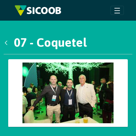
Pular para o Conteúdo principal
07 - Coquetel
Voltar
Galeria de Mídias