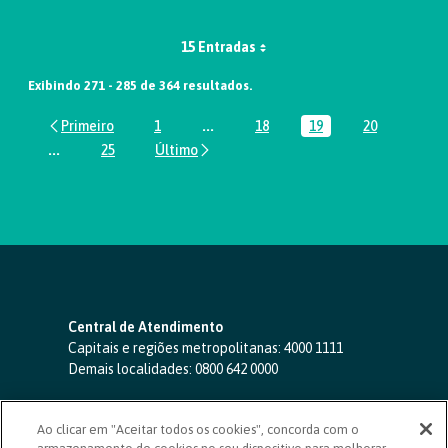
15 Entradas
Exibindo 271 - 285 de 364 resultados.
1
...
18
19
20
Página
Páginas intermediárias Usar ABA par
Página
Página
Página
...
25
Páginas intermediárias Usar ABA para navegar.
Página
Central de Atendimento
Capitais e regiões metropolitanas:
4000 1111
Demais localidades:
0800 642 0000
SAC 24 horas
-
0800 724 4420
Ao clicar em "Aceitar todos os cookies", concorda com o
Ouvidoria