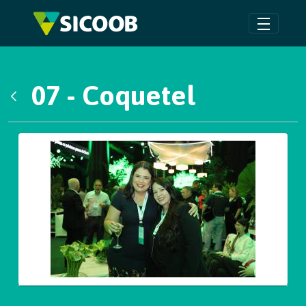
Pular para o Conteúdo principal
07 - Coquetel
Voltar
Galeria de Mídias