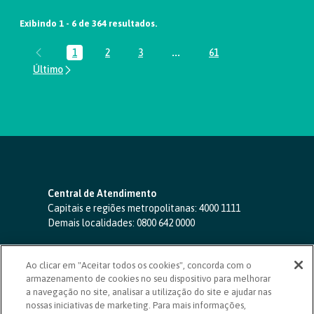
Exibindo 1 - 6 de 364 resultados.
1
2
3
...
61
Página
Página
Página
Páginas intermediárias Usar A
Página
Central de Atendimento
Capitais e regiões metropolitanas:
4000 1111
Demais localidades:
0800 642 0000
SAC 24 horas
-
0800 724 4420
Ao clicar em "Aceitar todos os cookies", concorda com o
Ouvidoria
armazenamento de cookies no seu dispositivo para melhorar
0800 725 0996
(de segunda a sexta, das 8h às 20h)
a navegação no site, analisar a utilização do site e ajudar nas
ouvidoriasicoob.com.br
nossas iniciativas de marketing. Para mais informações,