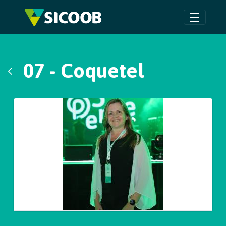
Pular para o Conteúdo principal
07 - Coquetel
Voltar
Galeria de Mídias