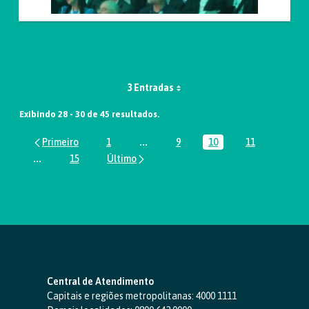
3 Entradas
Exibindo 28 - 30 de 45 resultados.
1
...
9
10
11
Página
Páginas intermediárias Usar ABA par
Página
Página
Página
...
15
Páginas intermediárias Usar ABA para navegar.
Página
Central de Atendimento
Capitais e regiões metropolitanas:
4000 1111