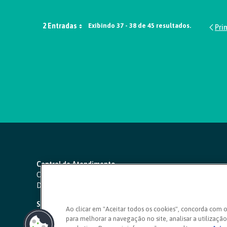
2 Entradas
Exibindo 37 - 38 de 45 resultados.
Central de Atendimento
Capitais e regiões metropolitanas:
4000 1111
Demais localidades:
0800 642 0000
SAC 24 horas
-
0800 724 4420
Ao clicar em "Aceitar todos os cookies", concorda com 
para melhorar a navegação no site, analisar a utilização 
Ouvidoria