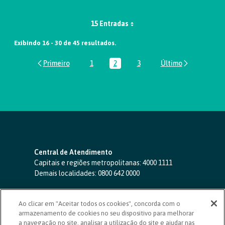
15 Entradas
Exibindo 16 - 30 de 45 resultados.
1
2
3
Página
Página
Página
Central de Atendimento
Capitais e regiões metropolitanas:
4000 1111
Demais localidades:
0800 642 0000
SAC 24 horas
-
0800 724 4420
Ao clicar em "Aceitar todos os cookies", concorda com o
Ouvidoria
armazenamento de cookies no seu dispositivo para melhorar
0800 725 0996
(de segunda a sexta, das 8h às 20h)
a navegação no site, analisar a utilização do site e ajudar nas