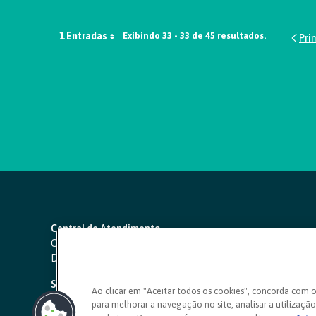
1 Entradas
Exibindo 33 - 33 de 45 resultados.
Central de Atendimento
Capitais e regiões metropolitanas:
4000 1111
Demais localidades:
0800 642 0000
SAC 24 horas
-
0800 724 4420
Ao clicar em "Aceitar todos os cookies", concorda com 
para melhorar a navegação no site, analisar a utilização 
Ouvidoria