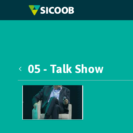
Pular para o Conteúdo principal
05 - Talk Show
Voltar
Galeria de Mídias