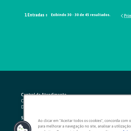
1 Entradas
Exibindo 30 - 30 de 45 resultados.
Central de Atendimento
Capitais e regiões metropolitanas:
4000 1111
Demais localidades:
0800 642 0000
SAC 24 horas
-
0800 724 4420
Ao clicar em "Aceitar todos os cookies", concorda com 
para melhorar a navegação no site, analisar a utilização 
Ouvidoria