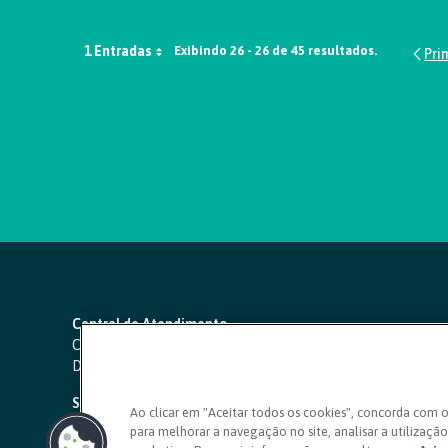
1 Entradas
Exibindo 26 - 26 de 45 resultados.
Central de Atendimento
Capitais e regiões metropolitanas:
4000 1111
Demais localidades:
0800 642 0000
SAC 24 horas
-
0800 724 4420
Ao clicar em "Aceitar todos os cookies", concorda com 
para melhorar a navegação no site, analisar a utilização 
Ouvidoria