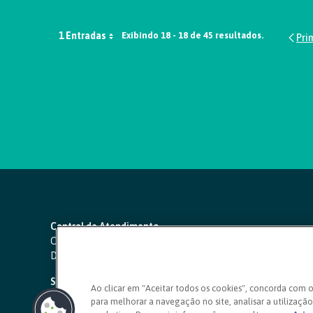
1 Entradas
Exibindo 18 - 18 de 45 resultados.
Central de Atendimento
Capitais e regiões metropolitanas:
4000 1111
Demais localidades:
0800 642 0000
SAC 24 horas
-
0800 724 4420
Ao clicar em "Aceitar todos os cookies", concorda com 
para melhorar a navegação no site, analisar a utilização 
Ouvidoria