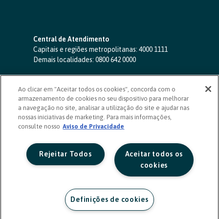
Central de Atendimento
Capitais e regiões metropolitanas:
4000 1111
Demais localidades:
0800 642 0000
SAC 24 horas
-
0800 724 4420
Ao clicar em "Aceitar todos os cookies", concorda com o
Ouvidoria
armazenamento de cookies no seu dispositivo para melhorar
0800 725 0996
(de segunda a sexta, das 8h às 20h)
a navegação no site, analisar a utilização do site e ajudar nas
ouvidoriasicoob.com.br
nossas iniciativas de marketing. Para mais informações,
consulte nosso
Deficientes auditivos ou de fala
Aviso de Privacidade
-
0800 940 0458
(de segunda a sexta, das 8h às 20h)
Rejeitar Todos
Aceitar todos os
cookies
Definições de cookies