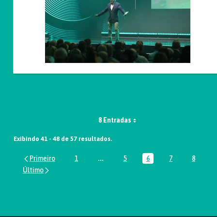
8 Entradas
Exibindo 41 - 48 de 57 resultados.
1
...
5
6
7
8
Página
Páginas intermediárias Usar ABA par
Página
Página
Página
Página