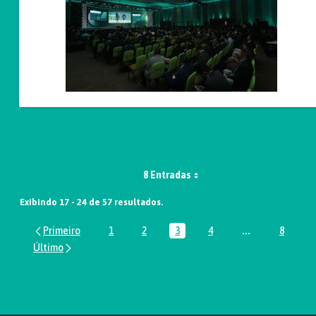
8 Entradas
Exibindo 17 - 24 de 57 resultados.
1
2
3
4
...
8
Página
Página
Página
Página
Páginas interm
Página