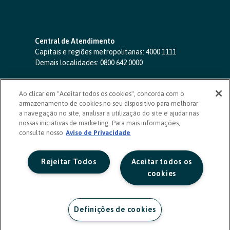
Central de Atendimento
Capitais e regiões metropolitanas:
4000 1111
Demais localidades:
0800 642 0000
SAC 24 horas
-
0800 724 4420
Ao clicar em "Aceitar todos os cookies", concorda com o
Ouvidoria
armazenamento de cookies no seu dispositivo para melhorar
0800 725 0996
(de segunda a sexta, das 8h às 20h)
a navegação no site, analisar a utilização do site e ajudar nas
ouvidoriasicoob.com.br
nossas iniciativas de marketing. Para mais informações,
consulte nosso
Deficientes auditivos ou de fala
Aviso de Privacidade
-
0800 940 0458
(de segunda a sexta, das 8h às 20h)
Rejeitar Todos
Aceitar todos os
cookies
Definições de cookies