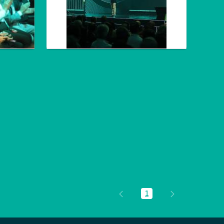
1
Página