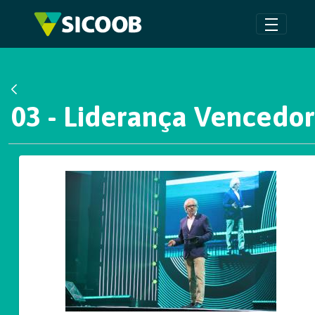
Pular para o Conteúdo principal
Voltar
03 - Liderança Vencedo
Galeria de Mídias