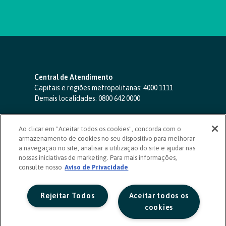
Central de Atendimento
Capitais e regiões metropolitanas:
4000 1111
Demais localidades:
0800 642 0000
SAC 24 horas
-
0800 724 4420
Ao clicar em "Aceitar todos os cookies", concorda com o
Ouvidoria
armazenamento de cookies no seu dispositivo para melhorar
0800 725 0996
(de segunda a sexta, das 8h às 20h)
a navegação no site, analisar a utilização do site e ajudar nas
ouvidoriasicoob.com.br
nossas iniciativas de marketing. Para mais informações,
consulte nosso
Deficientes auditivos ou de fala
Aviso de Privacidade
-
0800 940 0458
(de segunda a sexta, das 8h às 20h)
Rejeitar Todos
Aceitar todos os
cookies