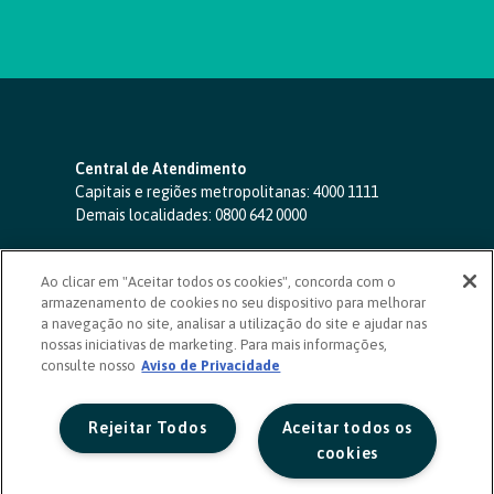
Central de Atendimento
Capitais e regiões metropolitanas:
4000 1111
Demais localidades:
0800 642 0000
SAC 24 horas
-
0800 724 4420
Ao clicar em "Aceitar todos os cookies", concorda com o
Ouvidoria
armazenamento de cookies no seu dispositivo para melhorar
0800 725 0996
(de segunda a sexta, das 8h às 20h)
a navegação no site, analisar a utilização do site e ajudar nas
ouvidoriasicoob.com.br
nossas iniciativas de marketing. Para mais informações,
consulte nosso
Deficientes auditivos ou de fala
Aviso de Privacidade
-
0800 940 0458
(de segunda a sexta, das 8h às 20h)
Rejeitar Todos
Aceitar todos os
cookies