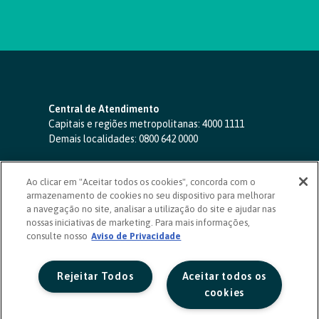
Central de Atendimento
Capitais e regiões metropolitanas:
4000 1111
Demais localidades:
0800 642 0000
SAC 24 horas
-
0800 724 4420
Ao clicar em "Aceitar todos os cookies", concorda com o
Ouvidoria
armazenamento de cookies no seu dispositivo para melhorar
0800 725 0996
(de segunda a sexta, das 8h às 20h)
a navegação no site, analisar a utilização do site e ajudar nas
ouvidoriasicoob.com.br
nossas iniciativas de marketing. Para mais informações,
consulte nosso
Deficientes auditivos ou de fala
Aviso de Privacidade
-
0800 940 0458
(de segunda a sexta, das 8h às 20h)
Rejeitar Todos
Aceitar todos os
cookies