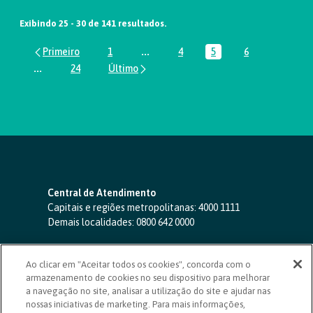
Exibindo 25 - 30 de 141 resultados.
1
...
4
5
6
Página
Páginas intermediárias Usar ABA par
Página
Página
Página
...
24
Páginas intermediárias Usar ABA para navegar.
Página
Central de Atendimento
Capitais e regiões metropolitanas:
4000 1111
Demais localidades:
0800 642 0000
SAC 24 horas
-
0800 724 4420
Ao clicar em "Aceitar todos os cookies", concorda com o
Ouvidoria
armazenamento de cookies no seu dispositivo para melhorar
0800 725 0996
(de segunda a sexta, das 8h às 20h)
a navegação no site, analisar a utilização do site e ajudar nas
ouvidoriasicoob.com.br
nossas iniciativas de marketing. Para mais informações,