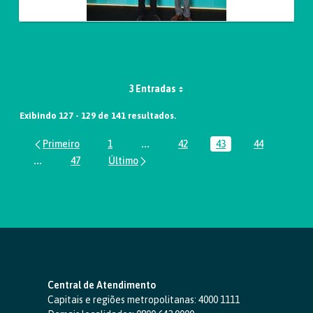
3 Entradas
Exibindo 127 - 129 de 141 resultados.
1
...
42
43
44
Página
Páginas intermediárias Usar ABA par
Página
Página
Página
...
47
Páginas intermediárias Usar ABA para navegar.
Página
Central de Atendimento
Capitais e regiões metropolitanas:
4000 1111