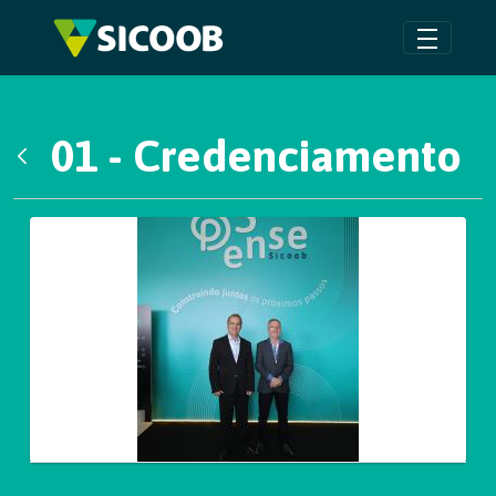
Pular para o Conteúdo principal
01 - Credenciamento
Voltar
Galeria de Mídias