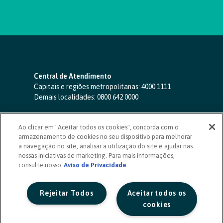
Central de Atendimento
Capitais e regiões metropolitanas:
4000 1111
Demais localidades:
0800 642 0000
SAC 24 horas
-
0800 724 4420
Ao clicar em "Aceitar todos os cookies", concorda com o
Ouvidoria
armazenamento de cookies no seu dispositivo para melhorar
0800 725 0996
(de segunda a sexta, das 8h às 20h)
a navegação no site, analisar a utilização do site e ajudar nas
ouvidoriasicoob.com.br
nossas iniciativas de marketing. Para mais informações,
consulte nosso
Deficientes auditivos ou de fala
Aviso de Privacidade
-
0800 940 0458
(de segunda a sexta, das 8h às 20h)
Rejeitar Todos
Aceitar todos os
cookies