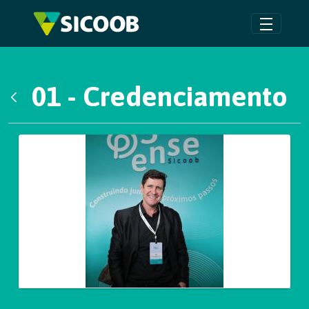
Pular para o Conteúdo principal
01 - Credenciamento
Voltar
Galeria de Mídias