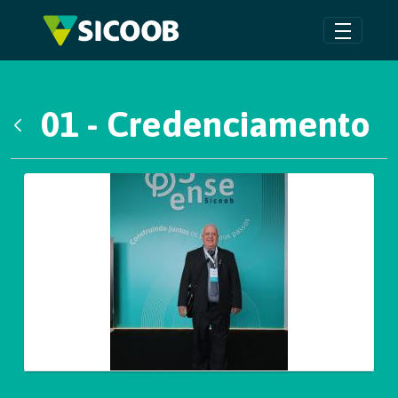
Pular para o Conteúdo principal
01 - Credenciamento
Voltar
Galeria de Mídias