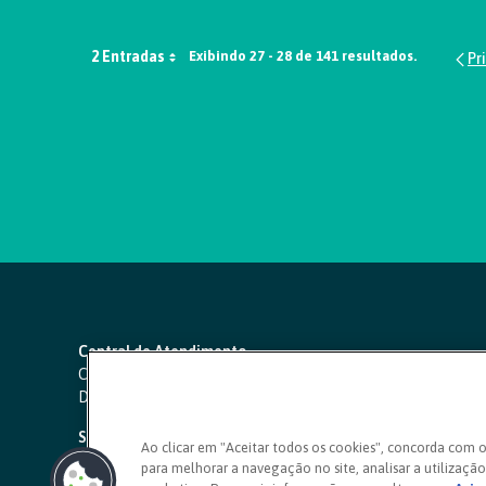
2 Entradas
Exibindo 27 - 28 de 141 resultados.
Central de Atendimento
Capitais e regiões metropolitanas:
4000 1111
Demais localidades:
0800 642 0000
SAC 24 horas
-
0800 724 4420
Ao clicar em "Aceitar todos os cookies", concorda com 
para melhorar a navegação no site, analisar a utilização 
Ouvidoria