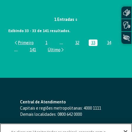
1 Entradas
Exibindo 33 - 33 de 141 resultados.
1
...
32
33
34
Página
Páginas intermediárias Usar ABA par
Página
Página
Página
...
141
Páginas intermediárias Usar ABA para navegar.
Página
Central de Atendimento
Capitais e regiões metropolitanas:
4000 1111
Demais localidades:
0800 642 0000
SAC 24 horas
-
0800 724 4420