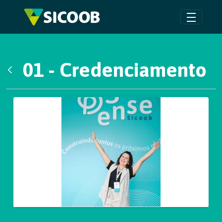
Pular para o Conteúdo principal
01 - Credenciamento
Voltar
Galeria de Mídias