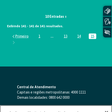
10 Entradas
Exibindo 141 - 141 de 141 resultados.
1
...
13
14
15
Página
Páginas intermediárias Usar ABA par
Página
Página
Página
Central de Atendimento
Capitais e regiões metropolitanas:
4000 1111
Demais localidades:
0800 642 0000
SAC 24 horas
-
0800 724 4420