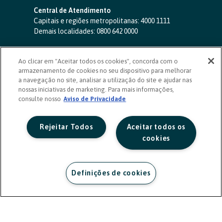
Central de Atendimento
Capitais e regiões metropolitanas:
4000 1111
Demais localidades:
0800 642 0000
SAC 24 horas
-
0800 724 4420
Ao clicar em "Aceitar todos os cookies", concorda com o
Ouvidoria
armazenamento de cookies no seu dispositivo para melhorar
0800 725 0996
(de segunda a sexta, das 8h às 20h)
a navegação no site, analisar a utilização do site e ajudar nas
ouvidoriasicoob.com.br
nossas iniciativas de marketing. Para mais informações,
consulte nosso
Deficientes auditivos ou de fala
Aviso de Privacidade
-
0800 940 0458
(de segunda a sexta, das 8h às 20h)
Rejeitar Todos
Aceitar todos os
cookies
Definições de cookies