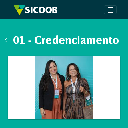
Pular para o Conteúdo principal
01 - Credenciamento
Voltar
Galeria de Mídias