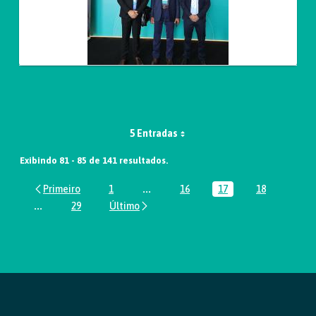
5 Entradas
Exibindo 81 - 85 de 141 resultados.
1
...
16
17
18
Página
Páginas intermediárias Usar ABA par
Página
Página
Página
...
29
Páginas intermediárias Usar ABA para navegar.
Página