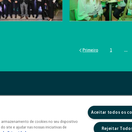
1
...
Página
Pág
Aceitar todos os c
o armazenamento de cookies no seu dispositivo
do site e ajudar nas nossas iniciativas de
Rejeitar Todo