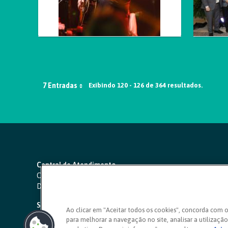
7 Entradas
Exibindo 120 - 126 de 364 resultados.
Central de Atendimento
Capitais e regiões metropolitanas:
4000 1111
Demais localidades:
0800 642 0000
SAC 24 horas
-
0800 724 4420
Ao clicar em "Aceitar todos os cookies", concorda com 
para melhorar a navegação no site, analisar a utilização 
Ouvidoria