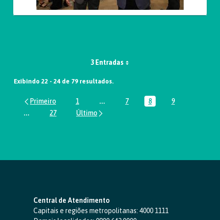
3 Entradas
Exibindo 22 - 24 de 79 resultados.
1
...
7
8
9
Página
Páginas intermediárias Usar ABA par
Página
Página
Página
...
27
Páginas intermediárias Usar ABA para navegar.
Página
Central de Atendimento
Capitais e regiões metropolitanas:
4000 1111