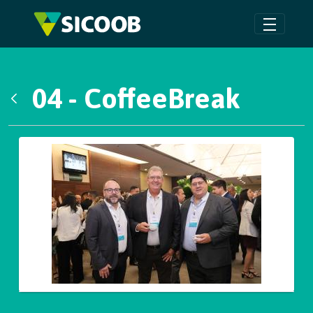
Pular para o Conteúdo principal
04 - CoffeeBreak
Voltar
Galeria de Mídias