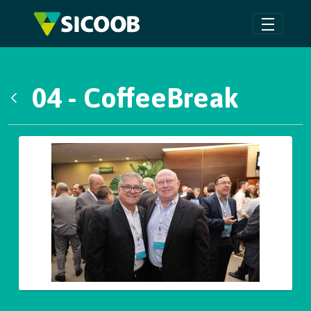
Pular para o Conteúdo principal
04 - CoffeeBreak
Voltar
Galeria de Mídias