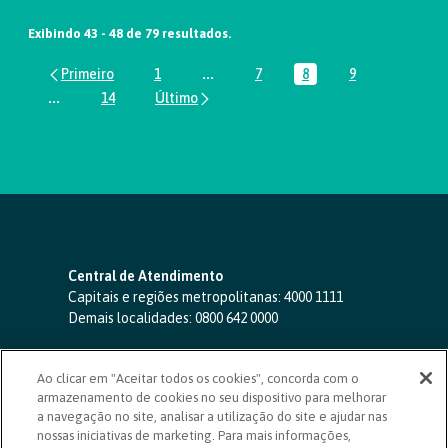
Exibindo 43 - 48 de 79 resultados.
1
...
7
8
9
Página
Páginas intermediárias Usar ABA par
Página
Página
Página
...
14
Páginas intermediárias Usar ABA para navegar.
Página
Central de Atendimento
Capitais e regiões metropolitanas:
4000 1111
Demais localidades:
0800 642 0000
SAC 24 horas
-
0800 724 4420
Ao clicar em "Aceitar todos os cookies", concorda com o
Ouvidoria
armazenamento de cookies no seu dispositivo para melhorar
0800 725 0996
(de segunda a sexta, das 8h às 20h)
a navegação no site, analisar a utilização do site e ajudar nas
ouvidoriasicoob.com.br
nossas iniciativas de marketing. Para mais informações,