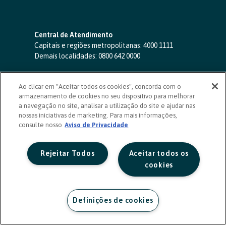
Central de Atendimento
Capitais e regiões metropolitanas:
4000 1111
Demais localidades:
0800 642 0000
SAC 24 horas
-
0800 724 4420
Ao clicar em "Aceitar todos os cookies", concorda com o
Ouvidoria
armazenamento de cookies no seu dispositivo para melhorar
0800 725 0996
(de segunda a sexta, das 8h às 20h)
a navegação no site, analisar a utilização do site e ajudar nas
ouvidoriasicoob.com.br
nossas iniciativas de marketing. Para mais informações,
consulte nosso
Deficientes auditivos ou de fala
Aviso de Privacidade
-
0800 940 0458
(de segunda a sexta, das 8h às 20h)
Rejeitar Todos
Aceitar todos os
cookies
Definições de cookies