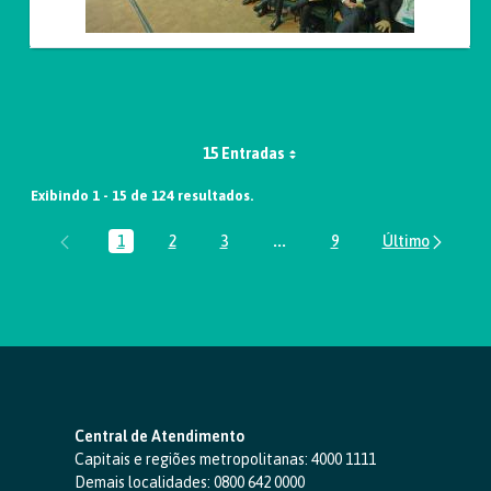
15 Entradas
Exibindo 1 - 15 de 124 resultados.
1
2
3
...
9
Página
Página
Página
Páginas intermediárias Usar 
Página
Central de Atendimento
Capitais e regiões metropolitanas:
4000 1111
Demais localidades:
0800 642 0000