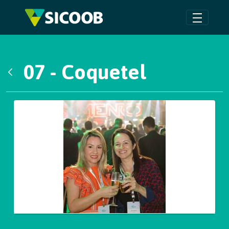
Pular para o Conteúdo principal
07 - Coquetel
Voltar
Galeria de Mídias