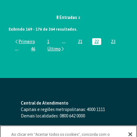
8 Entradas
Exibindo 169 - 176 de 364 resultados.
1
...
21
22
23
Página
Páginas intermediárias Usar ABA par
Página
Página
Página
...
46
Páginas intermediárias Usar ABA para navegar.
Página
Central de Atendimento
Capitais e regiões metropolitanas:
4000 1111
Demais localidades:
0800 642 0000
SAC 24 horas
-
0800 724 4420
Ao clicar em "Aceitar todos os cookies", concorda com o