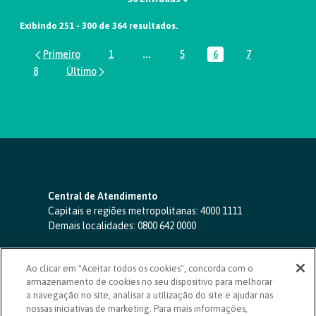
Exibindo 251 - 300 de 364 resultados.
1
...
5
6
7
Página
Páginas intermediárias Usar ABA par
Página
Página
Página
8
Página
Central de Atendimento
Capitais e regiões metropolitanas:
4000 1111
Demais localidades:
0800 642 0000
SAC 24 horas
-
0800 724 4420
Ao clicar em "Aceitar todos os cookies", concorda com o
Ouvidoria
armazenamento de cookies no seu dispositivo para melhorar
0800 725 0996
(de segunda a sexta, das 8h às 20h)
a navegação no site, analisar a utilização do site e ajudar nas
ouvidoriasicoob.com.br
nossas iniciativas de marketing. Para mais informações,