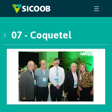
Pular para o Conteúdo principal
07 - Coquetel
Voltar
Galeria de Mídias