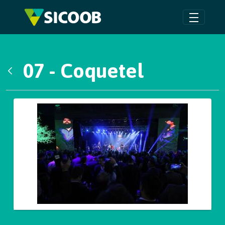
Pular para o Conteúdo principal
07 - Coquetel
Voltar
Galeria de Mídias