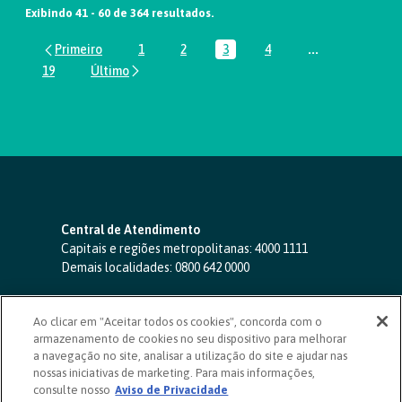
Exibindo 41 - 60 de 364 resultados.
1
2
3
4
...
Página
Página
Página
Página
Páginas interm
19
Página
Central de Atendimento
Capitais e regiões metropolitanas:
4000 1111
Demais localidades:
0800 642 0000
SAC 24 horas
-
0800 724 4420
Ao clicar em "Aceitar todos os cookies", concorda com o
Ouvidoria
armazenamento de cookies no seu dispositivo para melhorar
0800 725 0996
(de segunda a sexta, das 8h às 20h)
a navegação no site, analisar a utilização do site e ajudar nas
ouvidoriasicoob.com.br
nossas iniciativas de marketing. Para mais informações,
consulte nosso
Deficientes auditivos ou de fala
Aviso de Privacidade
-
0800 940 0458