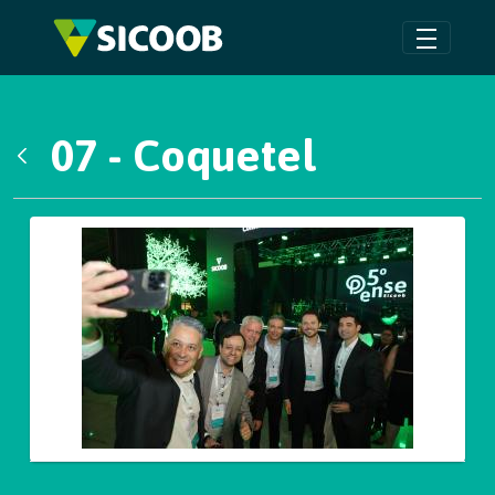
Pular para o Conteúdo principal
07 - Coquetel
Voltar
Galeria de Mídias