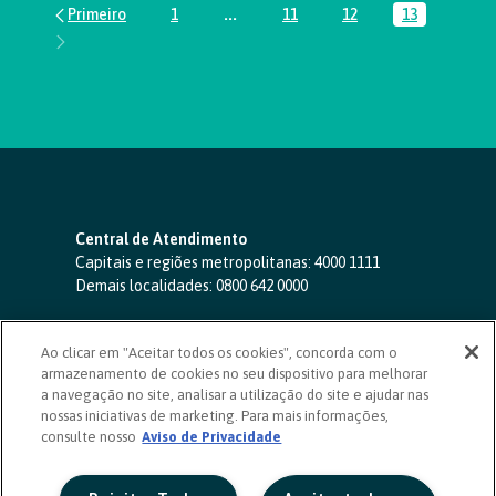
1
...
11
12
13
Página
Páginas intermediárias Usar ABA par
Página
Página
Página
Central de Atendimento
Capitais e regiões metropolitanas:
4000 1111
Demais localidades:
0800 642 0000
SAC 24 horas
-
0800 724 4420
Ao clicar em "Aceitar todos os cookies", concorda com o
Ouvidoria
armazenamento de cookies no seu dispositivo para melhorar
0800 725 0996
(de segunda a sexta, das 8h às 20h)
a navegação no site, analisar a utilização do site e ajudar nas
ouvidoriasicoob.com.br
nossas iniciativas de marketing. Para mais informações,
consulte nosso
Deficientes auditivos ou de fala
Aviso de Privacidade
-
0800 940 0458
(de segunda a sexta, das 8h às 20h)