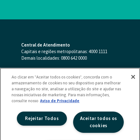
Central de Atendimento
Capitais e regiões metropolitanas:
4000 1111
Demais localidades:
0800 642 0000
SAC 24 horas
-
0800 724 4420
Ao clicar em "Aceitar todos os cookies", concorda com o
Ouvidoria
armazenamento de cookies no seu dispositivo para melhorar
0800 725 0996
(de segunda a sexta, das 8h às 20h)
a navegação no site, analisar a utilização do site e ajudar nas
ouvidoriasicoob.com.br
nossas iniciativas de marketing. Para mais informações,
consulte nosso
Deficientes auditivos ou de fala
Aviso de Privacidade
-
0800 940 0458
(de segunda a sexta, das 8h às 20h)
Rejeitar Todos
Aceitar todos os
cookies