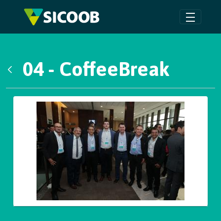
Pular para o Conteúdo principal
04 - CoffeeBreak
Voltar
Galeria de Mídias