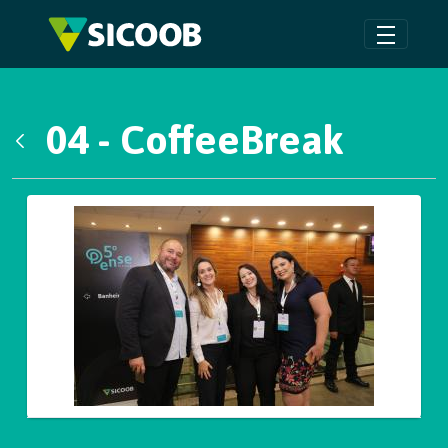
Pular para o Conteúdo principal
04 - CoffeeBreak
Voltar
Galeria de Mídias