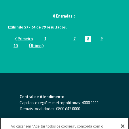
8 Entradas
Exibindo 57 - 64 de 79 resultados.
1
...
7
8
9
Página
Páginas intermediárias Usar ABA par
Página
Página
Página
10
Página
Central de Atendimento
Capitais e regiões metropolitanas:
4000 1111
Demais localidades:
0800 642 0000
SAC 24 horas
-
0800 724 4420
Ao clicar em "Aceitar todos os cookies", concorda com o