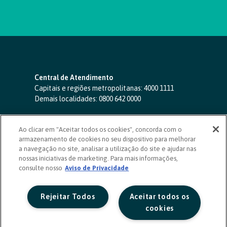
Central de Atendimento
Capitais e regiões metropolitanas:
4000 1111
Demais localidades:
0800 642 0000
SAC 24 horas
-
0800 724 4420
Ao clicar em "Aceitar todos os cookies", concorda com o
Ouvidoria
armazenamento de cookies no seu dispositivo para melhorar
0800 725 0996
(de segunda a sexta, das 8h às 20h)
a navegação no site, analisar a utilização do site e ajudar nas
ouvidoriasicoob.com.br
nossas iniciativas de marketing. Para mais informações,
consulte nosso
Deficientes auditivos ou de fala
Aviso de Privacidade
-
0800 940 0458
(de segunda a sexta, das 8h às 20h)
Rejeitar Todos
Aceitar todos os
cookies