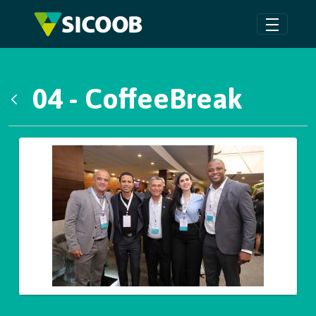
Pular para o Conteúdo principal
04 - CoffeeBreak
Voltar
Galeria de Mídias