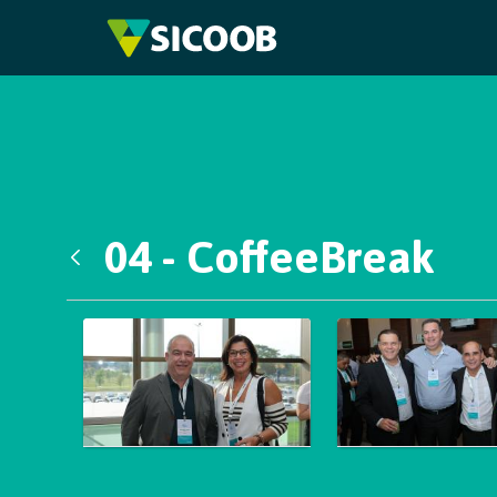
Pular para o Conteúdo principal
04 - CoffeeBreak
Voltar
Galeria de Mídias