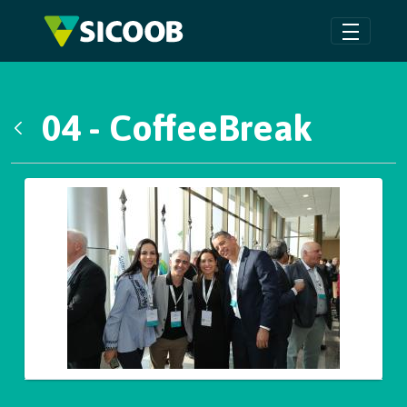
Pular para o Conteúdo principal
04 - CoffeeBreak
Voltar
Galeria de Mídias