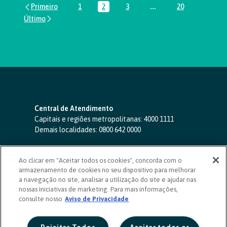
1
2
3
...
20
Página
Página
Página
Páginas intermediária
Página
Central de Atendimento
Capitais e regiões metropolitanas:
4000 1111
Demais localidades:
0800 642 0000
SAC 24 horas
-
0800 724 4420
Ao clicar em "Aceitar todos os cookies", concorda com o
Ouvidoria
armazenamento de cookies no seu dispositivo para melhorar
0800 725 0996
(de segunda a sexta, das 8h às 20h)
a navegação no site, analisar a utilização do site e ajudar nas
ouvidoriasicoob.com.br
nossas iniciativas de marketing. Para mais informações,
consulte nosso
Deficientes auditivos ou de fala
Aviso de Privacidade
-
0800 940 0458
(de segunda a sexta, das 8h às 20h)